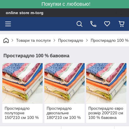
Покупки с любовью!
online store m-torg
Товари та послуги
Простирадло
Простирадло 100 %
Простирадло 100 % бавовна
Простирадло
Простирадло
Простирадло євро
полуторне
двоспальне
розмір 200*220 см
150*210 см 100 %
180*210 см 100 %
100 % бавовна
бавовна
бавовна