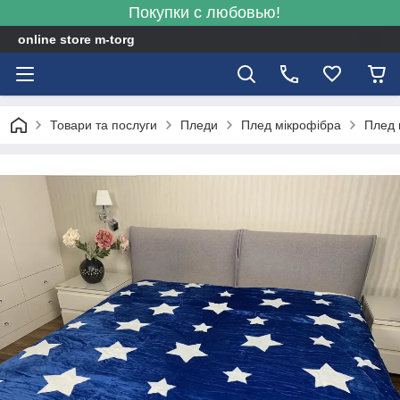
Покупки с любовью!
online store m-torg
Товари та послуги
Пледи
Плед мікрофібра
Плед 