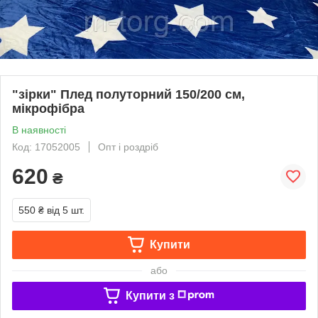
"зірки" Плед полуторний 150/200 см,
мікрофібра
В наявності
Код: 17052005
Опт і роздріб
620
₴
550 ₴
від 5 шт.
Купити
або
Купити з