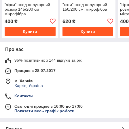
"зірки" плед полуторний
"коти" плед полуторний
"зір
розмір 145/200 см
150/200 см, мікрофібра
розм
мікрофібра
мікр
400
620
400
₴
₴
Купити
Купити
Про нас
96% позитивних з 144 відгуків за рік
Працює з 28.07.2017
м. Харків
Харків, Україна
Контакти
Сьогодні працює з 10:00 до 17:00
Показати весь графік роботи
Про нас