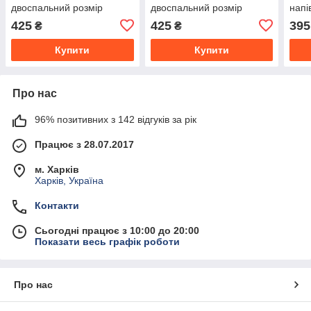
двоспальний розмір
двоспальний розмір
напі
180*210 см від виробника
180*210 см від виробника
150*
425
425
395
₴
₴
Купити
Купити
Про нас
96% позитивних з 142 відгуків за рік
Працює з 28.07.2017
м. Харків
Харків, Україна
Контакти
Сьогодні працює з 10:00 до 20:00
Показати весь графік роботи
Про нас