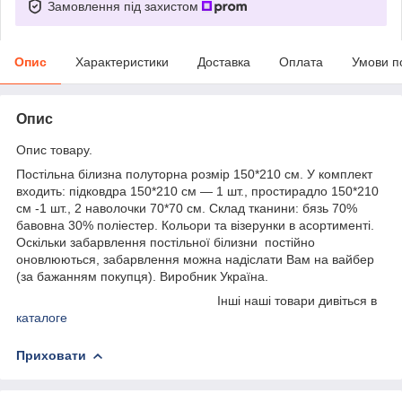
Замовлення під захистом
Опис
Характеристики
Доставка
Оплата
Умови п
Опис
Опис товару.
Постільна білизна полуторна розмір 150*210 см. У комплект
входить: підковдра 150*210 см — 1 шт., простирадло 150*210
см -1 шт., 2 наволочки 70*70 см. Склад тканини: бязь 70%
бавовна 30% поліестер. Кольори та візерунки в асортименті.
Оскільки забарвлення постільної білизни постійно
оновлюються, забарвлення можна надіслати Вам на вайбер
(за бажанням покупця). Виробник Україна.
Інші наші товари дивіться в
каталоге
Приховати