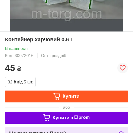
Контейнер харчовий 0.6 L
В наявності
Код: 30072016
Опт і роздріб
45
₴
32 ₴
від 5 шт.
Купити
або
Купити з