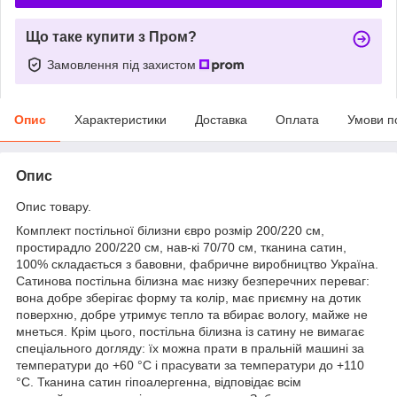
Що таке купити з Пром?
Замовлення під захистом
Опис
Характеристики
Доставка
Оплата
Умови п
Опис
Опис товару.
Комплект постільної білизни євро розмір 200/220 см,
простирадло 200/220 см, нав-кі 70/70 см, тканина сатин,
100% складається з бавовни, фабричне виробництво Україна.
Сатинова постільна білизна має низку безперечних переваг:
вона добре зберігає форму та колір, має приємну на дотик
поверхню, добре утримує тепло та вбирає вологу, майже не
мнеться. Крім цього, постільна білизна із сатину не вимагає
спеціального догляду: їх можна прати в пральній машині за
температури до +60 °C і прасувати за температури до +110
°C. Тканина сатин гіпоалергенна, відповідає всім