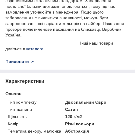
європейським екологічним стандартам. Забарвлення
постільної білизни щотижня оновлюються, тому під час
замовлення уточнюйте в менеджера. Якщо цього
забарвлення не виявиться в наявності, можуть бути
запропоновані інші варіанти кольорів на вайбер. Паковання:
прозоре поліетиленове паковання на блискавці. Виробник
Україна.
Інші наші товари
дивіться в
каталоге
Приховати
Характеристики
Основні
Тип комплекту
Двоспальний Євро
Тип тканини
Сатин
Щільність
120 г/м2
Колір
Різні кольори
Тематика декору, малюнка
Абстракція