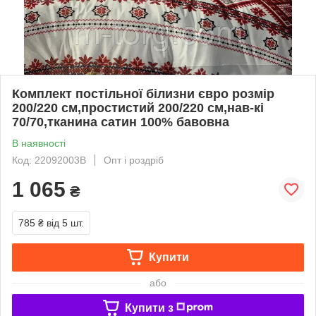
Комплект постільної білизни євро розмір
200/220 см,простистий 200/220 см,нав-кі
70/70,тканина сатин 100% бавовна
В наявності
Код: 22092003В
Опт і роздріб
1 065
₴
785 ₴
від 5 шт.
Купити
або
Купити з