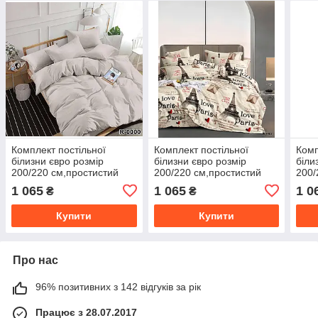
Комплект постільної
Комплект постільної
Комп
білизни євро розмір
білизни євро розмір
біли
200/220 см,простистий
200/220 см,простистий
200/
200/220 см,нав-кі
200/220 см,нав-кі
200/
1 065
1 065
1 0
₴
₴
70/70,тканина сатин 100%
70/70,тканина сатин 100%
70/7
бавовна
бавовна
бав
Купити
Купити
Про нас
96% позитивних з 142 відгуків за рік
Працює з 28.07.2017