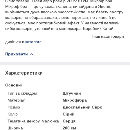
Опис товару. Плед євро розмір 200/210 см. Мікрофібра.
Мікрофібра — це сучасна тканина, винайдена в Японії,
вирізняється дуже високою зносостійкістю, має багату палітру
кольорів, не вбирає запахи, легко переться, не линяє й не
скочується, має протигрибковий ефект. У наявності великий
вибір кольорів, уточнюйте в менеджера. Виробник Китай.
Інші наші товари
дивіться в
каталоге
Приховати
Характеристики
Основні
Тип за складом
Штучний
Матеріал
Мікрофібра
Розмір
Двоспальний Євро
Колір
Сірий
Тематика декору, малюнка
Серця
Ширина
200 см