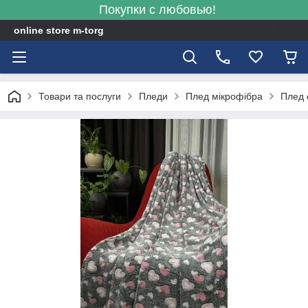
Покупки с любовью!
online store m-torg
Товари та послуги
Пледи
Плед мікрофібра
Плед 