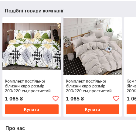
Подібні товари компанії
Комплект постільної
Комплект постільної
Комп
білизни євро розмір
білизни євро розмір
біли
200/220 см,простистий
200/220 см,простистий
200/
200/220 см,нав-кі
200/220 см,нав-кі
200/
1 065
1 065
1 0
₴
₴
70/70,тканина сатин 100%
70/70,тканина сатин 100%
70/7
бавовна
бавовна
бав
Купити
Купити
Про нас