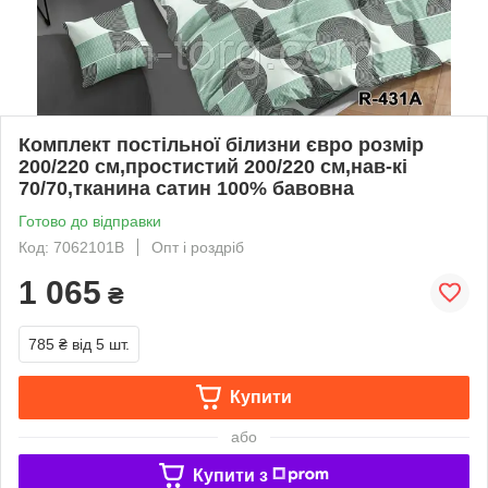
Комплект постільної білизни євро розмір
200/220 см,простистий 200/220 см,нав-кі
70/70,тканина сатин 100% бавовна
Готово до відправки
Код: 7062101В
Опт і роздріб
1 065
₴
785 ₴
від 5 шт.
Купити
або
Купити з