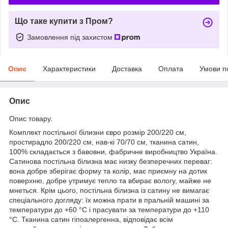
Що таке купити з Пром?
Замовлення під захистом
Опис
Характеристики
Доставка
Оплата
Умови п
Опис
Опис товару.
Комплект постільної білизни євро розмір 200/220 см,
простирадло 200/220 см, нав-кі 70/70 см, тканина сатин,
100% складається з бавовни, фабричне виробництво Україна.
Сатинова постільна білизна має низку безперечних переваг:
вона добре зберігає форму та колір, має приємну на дотик
поверхню, добре утримує тепло та вбирає вологу, майже не
мнеться. Крім цього, постільна білизна із сатину не вимагає
спеціального догляду: їх можна прати в пральній машині за
температури до +60 °C і прасувати за температури до +110
°C. Тканина сатин гіпоалергенна, відповідає всім