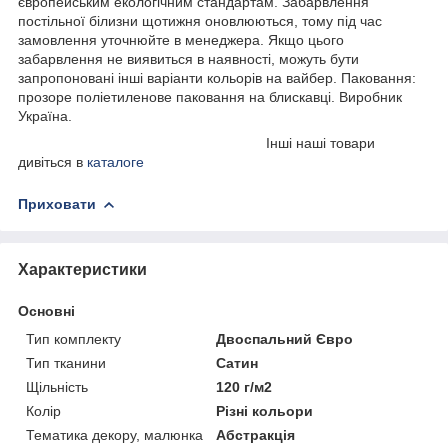
європейським екологічним стандартам. Забарвлення
постільної білизни щотижня оновлюються, тому під час
замовлення уточнюйте в менеджера. Якщо цього
забарвлення не виявиться в наявності, можуть бути
запропоновані інші варіанти кольорів на вайбер. Паковання:
прозоре поліетиленове паковання на блискавці. Виробник
Україна.
Інші наші товари
дивіться в
каталоге
Приховати
Характеристики
Основні
Тип комплекту
Двоспальний Євро
Тип тканини
Сатин
Щільність
120 г/м2
Колір
Різні кольори
Тематика декору, малюнка
Абстракція