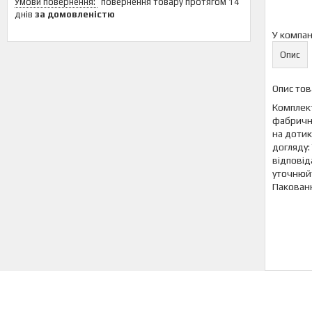
повернення товару протягом 14
днів
за домовленістю
У компан
Опис
Опис тов
Комплект
фабричне
на дотик
догляду:
відповід
уточнюйт
Пакованн
Інші