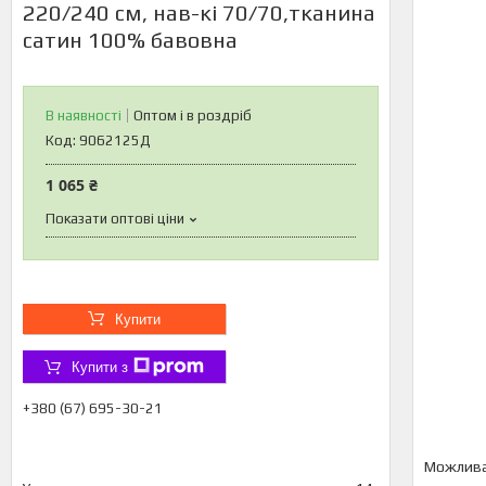
220/240 см, нав-кі 70/70,тканина
сатин 100% бавовна
В наявності
Оптом і в роздріб
Код:
9062125Д
1 065 ₴
Показати оптові ціни
Купити
Купити з
+380 (67) 695-30-21