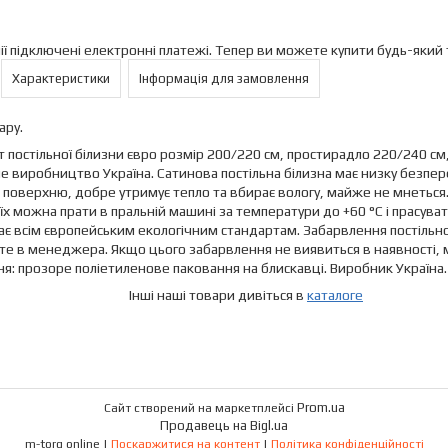
ії підключені електронні платежі. Тепер ви можете купити будь-який
Характеристики
Інформація для замовлення
ару.
 постільної білизни євро розмір 200/220 см, простирадло 220/240 см,
 виробництво Україна. Сатинова постільна білизна має низку безпере
 поверхню, добре утримує тепло та вбирає вологу, майже не мнеться. К
 їх можна прати в пральній машині за температури до +60 °C і прасува
ає всім європейським екологічним стандартам. Забарвлення постільн
е в менеджера. Якщо цього забарвлення не виявиться в наявності, м
я: прозоре поліетиленове паковання на блискавці. Виробник Україна.
 наші товари дивіться в
каталоге
Prom.ua
Сайт створений на маркетплейсі
Продавець на Bigl.ua
m-torg online |
Поскаржитися на контент
|
Політика конфіденційності