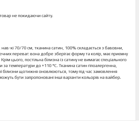
 товар не покидаючи сайту.
 нав-кі 70/70 см, тканина сатин, 100% складається з бавовни,
чних переваг: вона добре зберігає форму та колір, має приємну
рім цього, постільна білизна із сатину не вимагає спеціального
ти за температури до +110 °C. Тканина сатин гіпоалергенна,
ої білизни щотижня оновлюються, тому під час замовлення
ожуть бути запропоновані інші варіанти кольорів на вайбер.