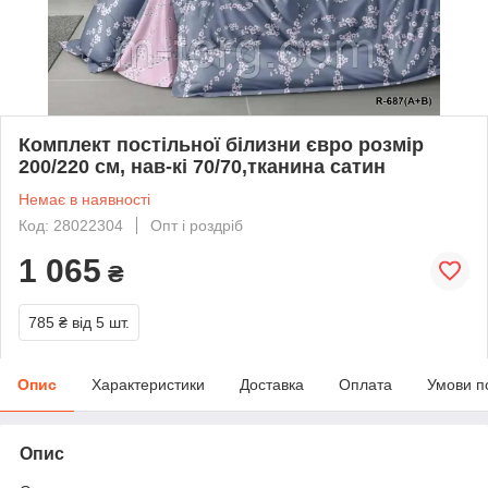
Комплект постільної білизни євро розмір
200/220 см, нав-кі 70/70,тканина сатин
Немає в наявності
Код: 28022304
Опт і роздріб
1 065
₴
785 ₴
від 5 шт.
Опис
Характеристики
Доставка
Оплата
Умови п
Опис