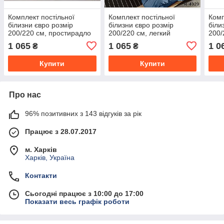
Комплект постільної
Комплект постільної
Комп
білизни євро розмір
білизни євро розмір
біли
200/220 см, простирадло
200/220 см, легкий
200/
220/240 см, нав-кі
200/220 см,нав-кі
70/7
1 065
1 065
1 0
₴
₴
70/70,тканина сатин 100%
70/70,тканина сатин 100%
бавовна
бавовна
Купити
Купити
Про нас
96% позитивних з 143 відгуків за рік
Працює з 28.07.2017
м. Харків
Харків, Україна
Контакти
Сьогодні працює з 10:00 до 17:00
Показати весь графік роботи