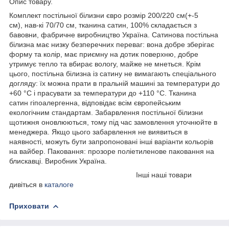
Опис товару.
Комплект постільної білизни євро розмір 200/220 см(+-5
см), нав-кі 70/70 см, тканина сатин, 100% складається з
бавовни, фабричне виробництво Україна. Сатинова постільна
білизна має низку безперечних переваг: вона добре зберігає
форму та колір, має приємну на дотик поверхню, добре
утримує тепло та вбирає вологу, майже не мнеться. Крім
цього, постільна білизна із сатину не вимагають спеціального
догляду: їх можна прати в пральній машині за температури до
+60 °C і прасувати за температури до +110 °C. Тканина
сатин гіпоалергенна, відповідає всім європейським
екологічним стандартам. Забарвлення постільної білизни
щотижня оновлюються, тому під час замовлення уточнюйте в
менеджера. Якщо цього забарвлення не виявиться в
наявності, можуть бути запропоновані інші варіанти кольорів
на вайбер. Паковання: прозоре поліетиленове паковання на
блискавці. Виробник Україна.
Інші наші товари
дивіться в
каталоге
Приховати