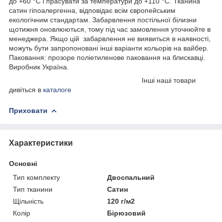
до +60 °C і прасувати за температури до +110 °C. Тканина
сатин гіпоалергенна, відповідає всім європейським
екологічним стандартам. Забарвлення постільної білизни
щотижня оновлюються, тому під час замовлення уточнюйте в
менеджера. Якщо цій забарвлення не виявиться в наявності,
можуть бути запропоновані інші варіанти кольорів на вайбер.
Паковання: прозоре поліетиленове паковання на блискавці.
Виробник Україна.
Інші наші товари
дивіться в
каталоге
Приховати
Характеристики
Основні
Тип комплекту
Двоспальний
Тип тканини
Сатин
Щільність
120 г/м2
Колір
Бірюзовий