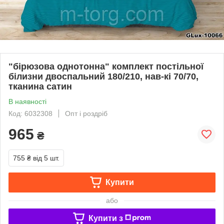
"бірюзова однотонна" комплект постільної
білизни двоспальний 180/210, нав-кі 70/70,
тканина сатин
В наявності
Код: 6032308
Опт і роздріб
965
₴
755 ₴
від 5 шт.
Купити
або
Купити з