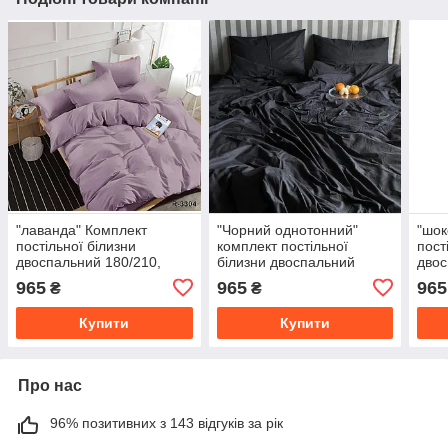
"лаванда" Комплект
"Чорний однотонний"
"шок
постільної білизни
комплект постільної
пост
двоспальний 180/210,
білизни двоспальний
двос
нав-кі 70/70, тканина
180/210, нав-кі 70/70,
нав-
965
965
965
₴
₴
сатин, 100% складається з
тканина сатин
сати
бавовни
бав
Купити
Купити
Про нас
96% позитивних з 143 відгуків за рік