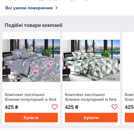
Всі умови повернення
Подібні товари компанії
Комплект постільної
Комплект постільної
Комп
білизни полуторний із бязі
білизни полуторний із бязі
біли
425
425
425
₴
₴
Купити
Купити