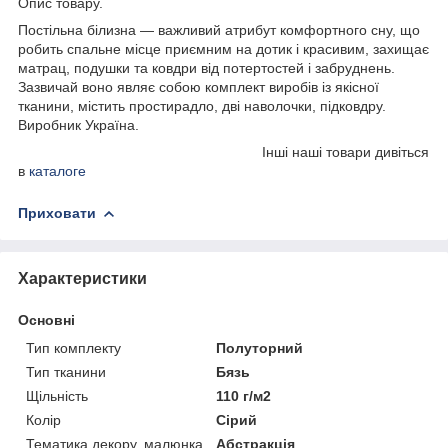
Опис товару.
Постільна білизна — важливий атрибут комфортного сну, що
робить спальне місце приємним на дотик і красивим, захищає
матрац, подушки та ковдри від потертостей і забруднень.
Зазвичай воно являє собою комплект виробів із якісної
тканини, містить простирадло, дві наволочки, підковдру.
Виробник Україна.
Інші наші товари дивіться
в
каталоге
Приховати
Характеристики
Основні
Тип комплекту
Полуторний
Тип тканини
Бязь
Щільність
110 г/м2
Колір
Сірий
Тематика декору, малюнка
Абстракція