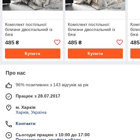
Комплект постільної
Комплект постільної
Комп
білизни двоспальний із
білизни двоспальний із
біли
бязі
бязі
бязі
485
485
485
₴
₴
Купити
Купити
Про нас
96% позитивних з 143 відгуків за рік
Працює з 28.07.2017
м. Харків
Харків, Україна
Контакти
Сьогодні працює з 10:00 до 17:00
Показати весь графік роботи