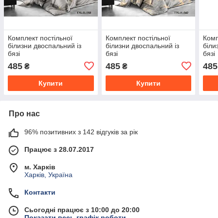
Комплект постільної
Комплект постільної
Комп
білизни двоспальний із
білизни двоспальний із
біли
бязі
бязі
бязі
485
485
485
₴
₴
Купити
Купити
Про нас
96% позитивних з 142 відгуків за рік
Працює з 28.07.2017
м. Харків
Харків, Україна
Контакти
Сьогодні працює з 10:00 до 20:00
Показати весь графік роботи