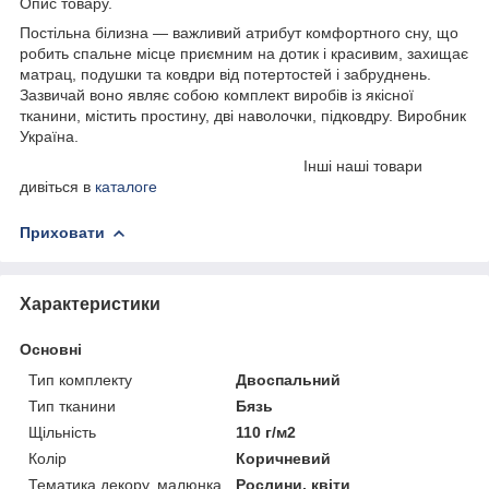
Опис товару.
Постільна білизна — важливий атрибут комфортного сну, що
робить спальне місце приємним на дотик і красивим, захищає
матрац, подушки та ковдри від потертостей і забруднень.
Зазвичай воно являє собою комплект виробів із якісної
тканини, містить проcтину, дві наволочки, підковдру. Виробник
Україна.
Інші наші товари
дивіться в
каталоге
Приховати
Характеристики
Основні
Тип комплекту
Двоспальний
Тип тканини
Бязь
Щільність
110 г/м2
Колір
Коричневий
Тематика декору, малюнка
Рослини, квіти