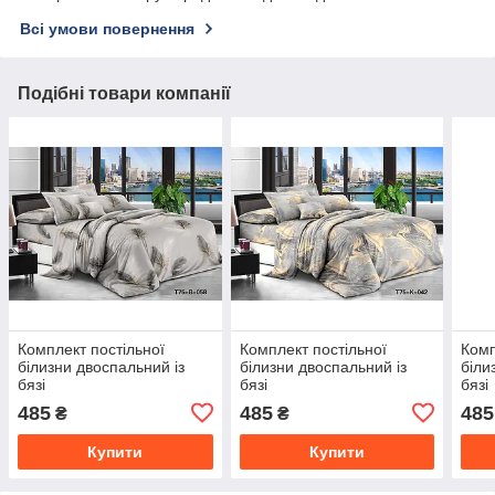
Всі умови повернення
Подібні товари компанії
Комплект постільної
Комплект постільної
Комп
білизни двоспальний із
білизни двоспальний із
біли
бязі
бязі
бязі
485
485
485
₴
₴
Купити
Купити