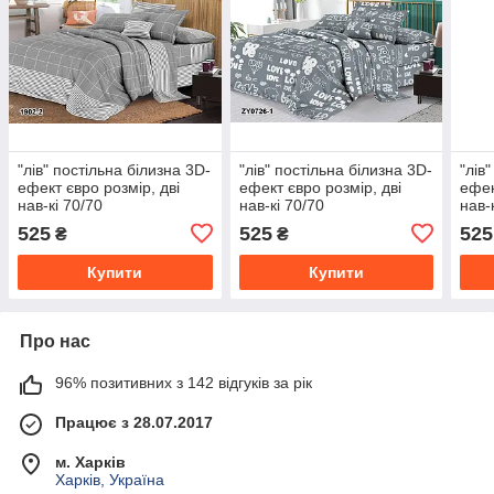
"лів" постільна білизна 3D-
"лів" постільна білизна 3D-
"лів
ефект євро розмір, дві
ефект євро розмір, дві
ефек
нав-кі 70/70
нав-кі 70/70
нав-
525
525
525
₴
₴
Купити
Купити
Про нас
96% позитивних з 142 відгуків за рік
Працює з 28.07.2017
м. Харків
Харків, Україна