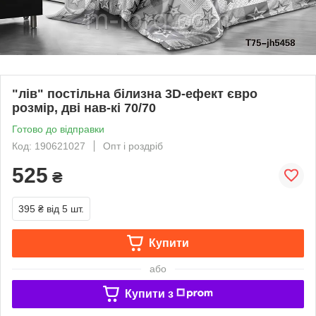
"лів" постільна білизна 3D-ефект євро
розмір, дві нав-кі 70/70
Готово до відправки
Код: 190621027
Опт і роздріб
525
₴
395 ₴
від 5 шт.
Купити
або
Купити з