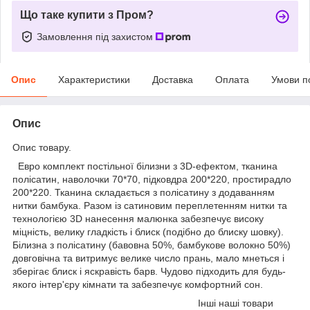
Що таке купити з Пром?
Замовлення під захистом
Опис
Характеристики
Доставка
Оплата
Умови п
Опис
Опис товару.
Евро комплект постільної білизни з 3D-ефектом, тканина
полісатин, наволочки 70*70, підковдра 200*220, простирадло
200*220. Тканина складається з полісатину з додаванням
нитки бамбука. Разом із сатиновим переплетенням нитки та
технологією 3D нанесення малюнка забезпечує високу
міцність, велику гладкість і блиск (подібно до блиску шовку).
Білизна з полісатину (бавовна 50%, бамбукове волокно 50%)
довговічна та витримує велике число прань, мало мнеться і
зберігає блиск і яскравість барв. Чудово підходить для будь-
якого інтер'єру кімнати та забезпечує комфортний сон.
Інші наші товари