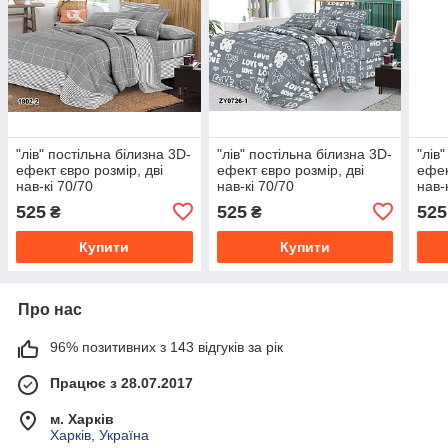
"лів" постільна білизна 3D-
"лів" постільна білизна 3D-
"лів
ефект євро розмір, дві
ефект євро розмір, дві
ефек
нав-кі 70/70
нав-кі 70/70
нав-
525
525
525
₴
₴
Купити
Купити
Про нас
96% позитивних з 143 відгуків за рік
Працює з 28.07.2017
м. Харків
Харків, Україна