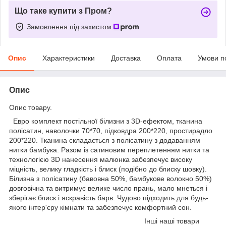
Що таке купити з Пром?
Замовлення під захистом
Опис
Характеристики
Доставка
Оплата
Умови п
Опис
Опис товару.
Евро комплект постільної білизни з 3D-ефектом, тканина
полісатин, наволочки 70*70, підковдра 200*220, простирадло
200*220. Тканина складається з полісатину з додаванням
нитки бамбука. Разом із сатиновим переплетенням нитки та
технологією 3D нанесення малюнка забезпечує високу
міцність, велику гладкість і блиск (подібно до блиску шовку).
Білизна з полісатину (бавовна 50%, бамбукове волокно 50%)
довговічна та витримує велике число прань, мало мнеться і
зберігає блиск і яскравість барв. Чудово підходить для будь-
якого інтер'єру кімнати та забезпечує комфортний сон.
Інші наші товари