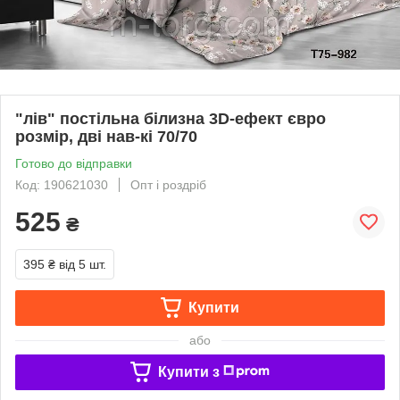
"лів" постільна білизна 3D-ефект євро
розмір, дві нав-кі 70/70
Готово до відправки
Код: 190621030
Опт і роздріб
525
₴
395 ₴
від 5 шт.
Купити
або
Купити з