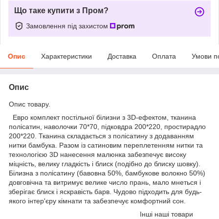
Що таке купити з Пром?
Замовлення під захистом
Опис
Характеристики
Доставка
Оплата
Умови п
Опис
Опис товару.
Евро комплект постільної білизни з 3D-ефектом, тканина
полісатин, наволочки 70*70, підковдра 200*220, простирадло
200*220. Тканина складається з полісатину з додаванням
нитки бамбука. Разом із сатиновим переплетенням нитки та
технологією 3D нанесення малюнка забезпечує високу
міцність, велику гладкість і блиск (подібно до блиску шовку).
Білизна з полісатину (бавовна 50%, бамбукове волокно 50%)
довговічна та витримує велике число прань, мало мнеться і
зберігає блиск і яскравість барв. Чудово підходить для будь-
якого інтер'єру кімнати та забезпечує комфортний сон.
Інші наші товари