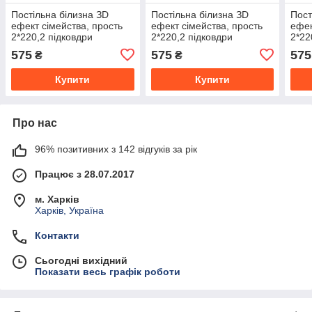
Постільна білизна ЗD
Постільна білизна ЗD
Пост
ефект сімейства, прость
ефект сімейства, прость
ефек
2*220,2 підковдри
2*220,2 підковдри
2*22
150*220,2 наволочки
150*220,2 наволочки
150*
575
575
575
₴
₴
70/70
70/70
70/7
Купити
Купити
Про нас
96% позитивних з 142 відгуків за рік
Працює з 28.07.2017
м. Харків
Харків, Україна
Контакти
Сьогодні вихідний
Показати весь графік роботи