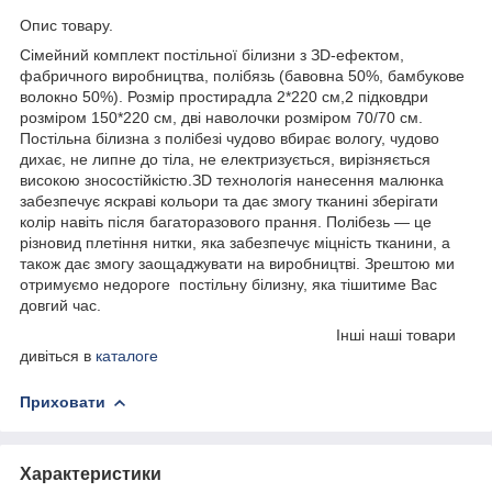
Опис товару.
Сімейний комплект постільної білизни з ЗD-ефектом,
фабричного виробництва, полібязь (бавовна 50%, бамбукове
волокно 50%). Розмір простирадла 2*220 см,2 підковдри
розміром 150*220 см, дві наволочки розміром 70/70 см.
Постільна білизна з полібезі чудово вбирає вологу, чудово
дихає, не липне до тіла, не електризується, вирізняється
високою зносостійкістю.ЗD технологія нанесення малюнка
забезпечує яскраві кольори та дає змогу тканині зберігати
колір навіть після багаторазового прання. Полібезь — це
різновид плетіння нитки, яка забезпечує міцність тканини, а
також дає змогу заощаджувати на виробництві. Зрештою ми
отримуємо недороге постільну білизну, яка тішитиме Вас
довгий час.
Інші наші товари
дивіться в
каталоге
Приховати
Характеристики