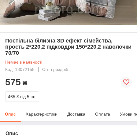
Постільна білизна ЗD ефект сімейства,
прость 2*220,2 підковдри 150*220,2 наволочки
70/70
Немає в наявності
Код: 13072158
Опт і роздріб
575
₴
465 ₴
від 5 шт.
Опис
Характеристики
Доставка
Оплата
Умови п
Опис