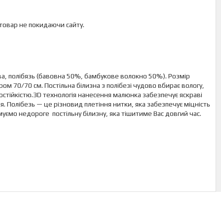
 товар не покидаючи сайту.
а, полібязь (бавовна 50%, бамбукове волокно 50%). Розмір
м 70/70 см. Постільна білизна з полібезі чудово вбирає вологу,
состійкістю.ЗD технологія нанесення малюнка забезпечує яскраві
ня. Полібезь — це різновид плетіння нитки, яка забезпечує міцність
ємо недороге постільну білизну, яка тішитиме Вас довгий час.