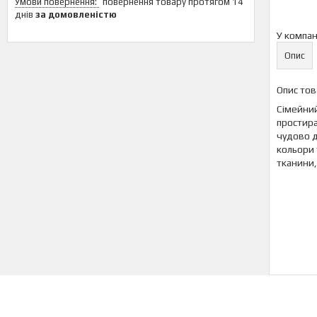
повернення товару протягом 14
днів
за домовленістю
У компан
Опис
Опис тов
Сімейний
простира
чудово д
кольори 
тканини,
Інш