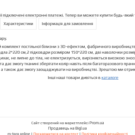
ії підключені електронні платежі. Тепер ви можете купити будь-який
Характеристики
Інформація для замовлення
ару.
 комплект постільної білизни з ЗD-ефектом, фабричного виробництв
дла 2*220 см,2 підковдри розміром 150*220 см, дві наволочки розміро
ихає, не липне до тіла, не електризується, вирізняється високою зно
та дає змогу тканині зберігати колір навіть після багаторазового пран
 а також дає змогу заощаджувати на виробництві. Зрештою ми отриму
і наші товари дивіться в
каталоге
Prom.ua
Сайт створений на маркетплейсі
Продавець на Bigl.ua
m-torg online |
Поскаржитися на контент
|
Політика конфіденційності