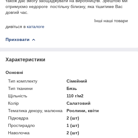
також дає змогу заощаджувати на виробництві. Зрештою ми
отримуємо недороге постільну білизну, яка тішитиме Вас
довгий час.
Інші наші товари
дивіться в
каталоге
Приховати
Характеристики
Основні
Тип комплекту
Сімейний
Тип тканини
Бязь
Щільність
110 г/м2
Колір
Салатовий
Тематика декору, малюнка
Рослини, квіти
Підковдра
2 (шт)
Простирадло
1 (шт)
Наволочка
2 (шт)