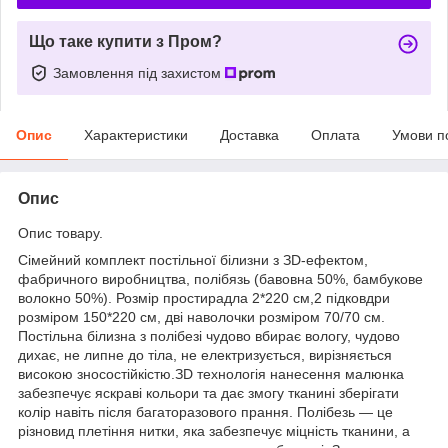
Що таке купити з Пром?
Замовлення під захистом
Опис
Характеристики
Доставка
Оплата
Умови п
Опис
Опис товару.
Сімейний комплект постільної білизни з ЗD-ефектом,
фабричного виробництва, полібязь (бавовна 50%, бамбукове
волокно 50%). Розмір простирадла 2*220 см,2 підковдри
розміром 150*220 см, дві наволочки розміром 70/70 см.
Постільна білизна з полібезі чудово вбирає вологу, чудово
дихає, не липне до тіла, не електризується, вирізняється
високою зносостійкістю.ЗD технологія нанесення малюнка
забезпечує яскраві кольори та дає змогу тканині зберігати
колір навіть після багаторазового прання. Полібезь — це
різновид плетіння нитки, яка забезпечує міцність тканини, а