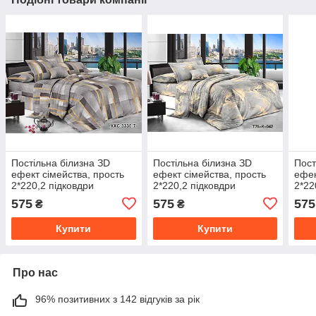
Постільна білизна ЗD
Постільна білизна ЗD
Пост
ефект сімейства, прость
ефект сімейства, прость
ефек
2*220,2 підковдри
2*220,2 підковдри
2*22
150*220,2 наволочки
150*220,2 наволочки
150*
575
575
575
₴
₴
70/70
70/70
70/7
Купити
Купити
Про нас
96% позитивних з 142 відгуків за рік