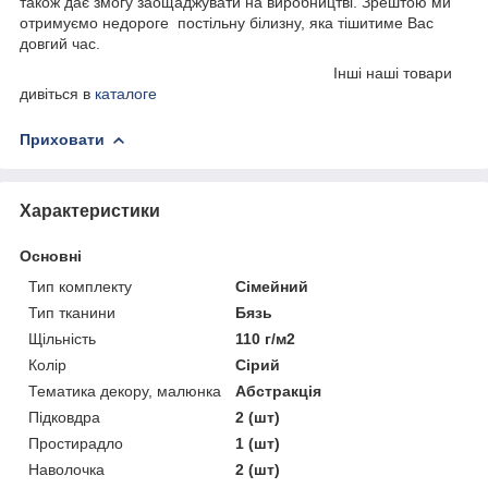
також дає змогу заощаджувати на виробництві. Зрештою ми
отримуємо недороге постільну білизну, яка тішитиме Вас
довгий час.
Інші наші товари
дивіться в
каталоге
Приховати
Характеристики
Основні
Тип комплекту
Сімейний
Тип тканини
Бязь
Щільність
110 г/м2
Колір
Сірий
Тематика декору, малюнка
Абстракція
Підковдра
2 (шт)
Простирадло
1 (шт)
Наволочка
2 (шт)