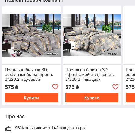
Постільна білизна ЗD
Постільна білизна ЗD
Пост
ефект сімейства, прость
ефект сімейства, прость
ефек
2*220,2 підковдри
2*220,2 підковдри
2*22
150*220,2 наволочки
150*220,2 наволочки
150*
575
575
575
₴
₴
70/70
70/70
70/7
Купити
Купити
Про нас
96% позитивних з 142 відгуків за рік