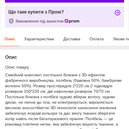
Що таке купити з Пром?
Замовлення під захистом
Опис
Характеристики
Доставка
Оплата
Умови п
Опис
Опис товару.
Сімейний комплект постільної білизни з ЗD-ефектом,
фабричного виробництва, полібязь (бавовна 50%, бамбукове
волокно 50%). Розмір простирадла 2*220 см,2 підковдри
розміром 150*220 см, дві наволочки розміром 70/70 см.
Постільна білизна з полібезі чудово вбирає вологу, чудово
дихає, не липне до тіла, не електризується, вирізняється
високою зносостійкістю.ЗD технологія нанесення малюнка
забезпечує яскраві кольори та дає змогу тканині зберігати
колір навіть після багаторазового прання. Полібезь — це
різновид плетіння нитки, яка забезпечує міцність тканини, а