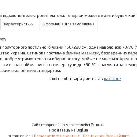
ії підключені електронні платежі. Тепер ви можете купити будь-який
Характеристики
Інформація для замовлення
ару.
 полуторного постільної білизни 150/220 см, одна наволочка: 70/70 (
тво Україна. Сатинова постільна білизна має низку безперечних перев
, добре утримує тепло та вбирає вологу, майже не мнеться. Крім цього,
ати в пральній машині за температури до +60 °C і прасувати за темпер
ським екологічним стандартам.
і наші товари дивіться в
каталоге
Prom.ua
Сайт створений на маркетплейсі
Продавець на Bigl.ua
m-torg online |
Поскаржитися на контент
|
Політика конфіденційності