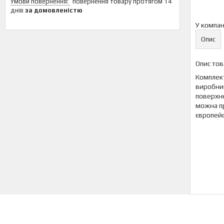
повернення товару протягом 14
днів
за домовленістю
У компан
Опис
Опис тов
Комплект
виробниц
поверхню
можна пр
європей
Інш