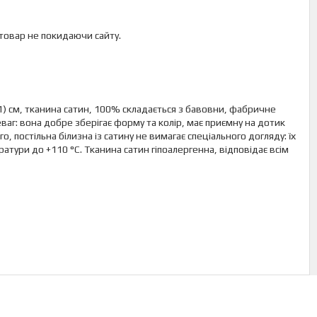
 товар не покидаючи сайту.
1) см, тканина сатин, 100% складається з бавовни, фабричне
аг: вона добре зберігає форму та колір, має приємну на дотик
 постільна білизна із сатину не вимагає спеціального догляду: їх
атури до +110 °C. Тканина сатин гіпоалергенна, відповідає всім