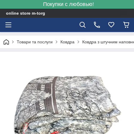
Покупки с любовью!
online store m-torg
Товари та послуги
Ковдра
Ковдра з штучним напов