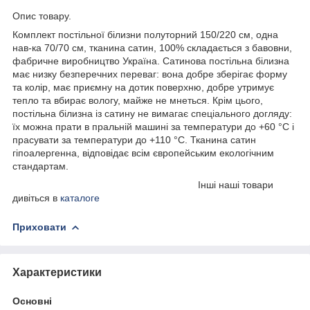
Опис товару.
Комплект постільної білизни полуторний 150/220 см, одна
нав-ка 70/70 см, тканина сатин, 100% складається з бавовни,
фабричне виробництво Україна. Сатинова постільна білизна
має низку безперечних переваг: вона добре зберігає форму
та колір, має приємну на дотик поверхню, добре утримує
тепло та вбирає вологу, майже не мнеться. Крім цього,
постільна білизна із сатину не вимагає спеціального догляду:
їх можна прати в пральній машині за температури до +60 °C і
прасувати за температури до +110 °C. Тканина сатин
гіпоалергенна, відповідає всім європейським екологічним
стандартам.
Інші наші товари
дивіться в
каталоге
Приховати
Характеристики
Основні