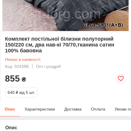
Комплект постільної білизни полуторний
150/220 см, два нав-кі 70/70,тканина сатин
100% бавовна
Немає в наявності
Код: 02438В
Опт і роздріб
855
₴
640 ₴
від 5 шт.
Опис
Характеристики
Доставка
Оплата
Умови п
Опис