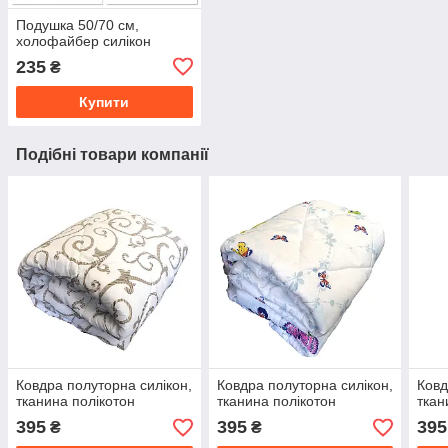
Подушка 50/70 см,
холофайбер силікон
235
₴
Купити
Подібні товари компанії
Ковдра полуторна силікон,
Ковдра полуторна силікон,
Ковд
тканина полікотон
тканина полікотон
ткан
395
395
395
₴
₴