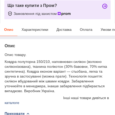
Що таке купити з Пром?
Замовлення під захистом
Опис
Характеристики
Доставка
Оплата
Умови п
Опис
Опис товару.
Ковдра полуторна 150/210, наповнювач силікон (волокно
силіконізована), тканина полікотон (30% бавовни, 70% нитка
синтетична). Ковдра економ варіант — стьобана, легка та
зручна в застосуванні (можна прати). Технологія пошиття:
силікон вбудований між швами ковдри. Забарвлення
уточнюйте в менеджера, інакше забарвлення підбирається
випадково. Виробник Україна.
Інші наші товари дивіться в
каталоге
Приховати