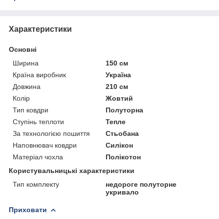
Характеристики
Основні
Ширина
150 см
Країна виробник
Україна
Довжина
210 см
Колір
Жовтий
Тип ковдри
Полуторна
Ступінь теплоти
Тепле
За технологією пошиття
Стьобана
Наповнювач ковдри
Силікон
Матеріал чохла
Полікотон
Користувальницькі характеристики
Тип комплекту
недороге полуторне
укривало
Приховати