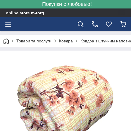
Покупки с любовью!
online store m-torg
Товари та послуги
Ковдра
Ковдра з штучним напов