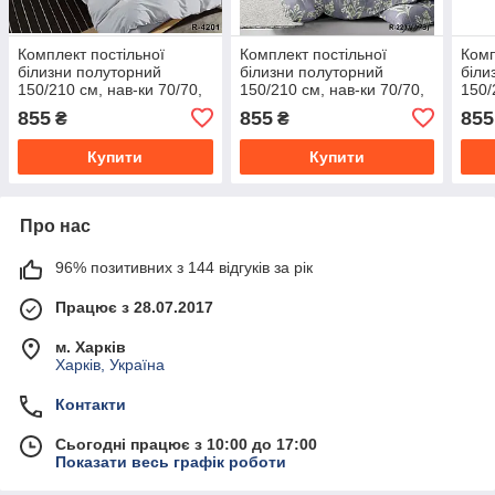
Комплект постільної
Комплект постільної
Комп
білизни полуторний
білизни полуторний
біли
150/210 см, нав-ки 70/70,
150/210 см, нав-ки 70/70,
150/
тканина сатин, 100%
тканина сатин, 100%
ткан
855
855
855
₴
₴
складається з бавовни
складається з бавовни
скла
Купити
Купити
Про нас
96% позитивних з 144 відгуків за рік
Працює з 28.07.2017
м. Харків
Харків, Україна
Контакти
Сьогодні працює з 10:00 до 17:00
Показати весь графік роботи