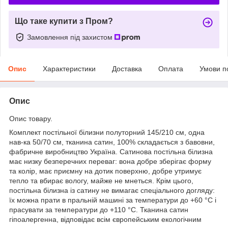
Що таке купити з Пром?
Замовлення під захистом
Опис
Характеристики
Доставка
Оплата
Умови п
Опис
Опис товару.
Комплект постільної білизни полуторний 145/210 см, одна
нав-ка 50/70 см, тканина сатин, 100% складається з бавовни,
фабричне виробництво Україна. Сатинова постільна білизна
має низку безперечних переваг: вона добре зберігає форму
та колір, має приємну на дотик поверхню, добре утримує
тепло та вбирає вологу, майже не мнеться. Крім цього,
постільна білизна із сатину не вимагає спеціального догляду:
їх можна прати в пральній машині за температури до +60 °C і
прасувати за температури до +110 °C. Тканина сатин
гіпоалергенна, відповідає всім європейським екологічним